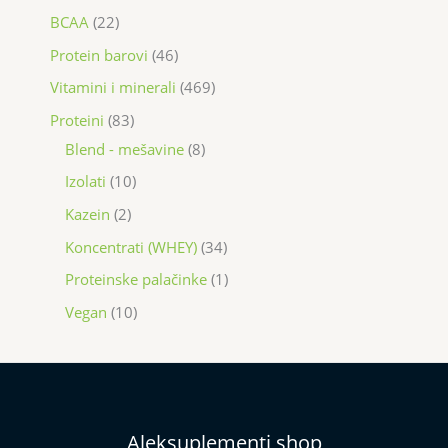
BCAA
22
Protein barovi
46
Vitamini i minerali
469
Proteini
83
Blend - mešavine
8
Izolati
10
Kazein
2
Koncentrati (WHEY)
34
Proteinske palačinke
1
Vegan
10
Aleksuplementi shop