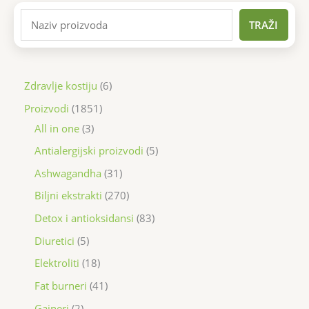
TRAŽI
Zdravlje kostiju
6
Proizvodi
1851
All in one
3
Antialergijski proizvodi
5
Ashwagandha
31
Biljni ekstrakti
270
Detox i antioksidansi
83
Diuretici
5
Elektroliti
18
Fat burneri
41
Gaineri
2