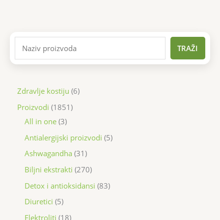
TRAŽI
Zdravlje kostiju
6
Proizvodi
1851
All in one
3
Antialergijski proizvodi
5
Ashwagandha
31
Biljni ekstrakti
270
Detox i antioksidansi
83
Diuretici
5
Elektroliti
18