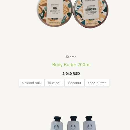
Kreme
Body Butter 200ml
2.040
RSD
almond milk
blue bell
Coconut
shea butter