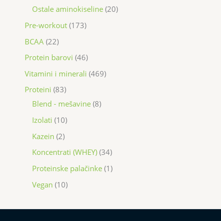
Ostale aminokiseline
20
Pre-workout
173
BCAA
22
Protein barovi
46
Vitamini i minerali
469
Proteini
83
Blend - mešavine
8
Izolati
10
Kazein
2
Koncentrati (WHEY)
34
Proteinske palačinke
1
Vegan
10