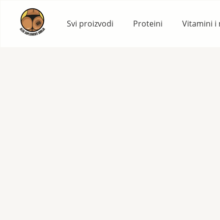
Skip
to
Svi proizvodi
Proteini
Vitamini i
content