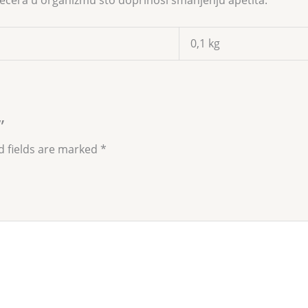
šećera u organizmu što doprinosi smanjenju apetita.
0,1 kg
”
d fields are marked
*