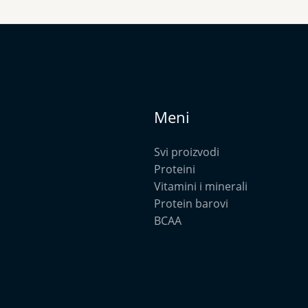
Meni
Svi proizvodi
Proteini
Vitamini i minerali
Protein barovi
BCAA