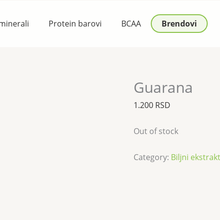
 minerali
Protein barovi
BCAA
Brendovi
Guarana
1.200
RSD
Out of stock
Category:
Biljni ekstrakt