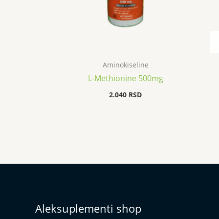
Aminokiseline
L-Methionine 500mg
2.040
RSD
Aleksuplementi shop