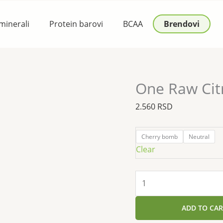
One
Raw
 minerali
Protein barovi
BCAA
Brendovi
Citrulline
D
L-
Malate
300g
One Raw Citr
quantity
2.560
RSD
Cherry bomb
Neutral
Clear
ADD TO CAR