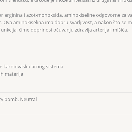
m trenutku, a takođe je može sintetisati iz drugih aminokise
r arginina i azot-monoksida, aminokiseline odgovorne za va
. Ova aminokiselina ima dobru svarljivost, a nakon što se me
funkcija, čime doprinosi očuvanju zdravlja arterija i mišića.
lje kardiovaskularnog sistema
ih materija
ry bomb, Neutral