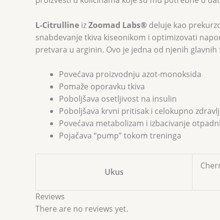
proizvesti u količinama koje su mu potrebne u dato
L-Citrulline
iz
Zoomad Labs®
deluje kao prekurzo
snabdevanje tkiva kiseonikom i optimizovati napor
pretvara u arginin. Ovo je jedna od njenih glavnih 
Povećava proizvodnju azot-monoksida
Pomaže oporavku tkiva
Poboljšava osetljivost na insulin
Poboljšava krvni pritisak i celokupno zdrav
Povećava metabolizam i izbacivanje otpadn
Pojačava “pump” tokom treninga
Cher
Ukus
Reviews
There are no reviews yet.