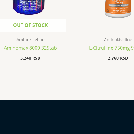
OUT OF STOCK
Aminokiseline
Aminokiseline
Aminomax 8000 325tab
L-Citrulline 750mg 
3.240
RSD
2.760
RSD