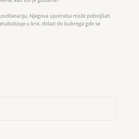
lina, kao što je glutamin.
zodilataciju. Njegova upotreba može poboljšati
tabolizuje u krvi, dolazi do bubrega gde se