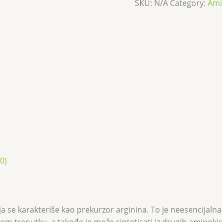
SKU:
N/A
Category:
Ami
0)
ja se karakteriše kao prekurzor arginina. To je neesencijal