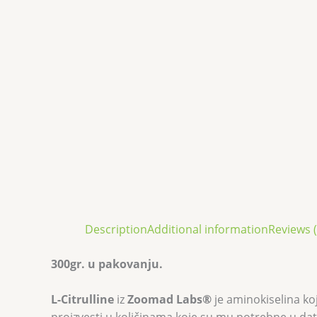
Description
Additional information
Reviews (
300gr. u pakovanju.
L-Citrulline
iz
Zoomad Labs®
je aminokiselina ko