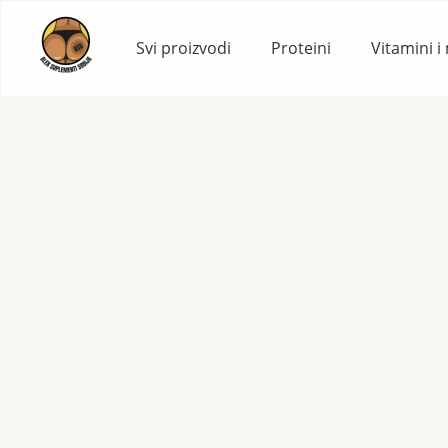
Skip
to
Svi proizvodi
Proteini
Vitamini i
content