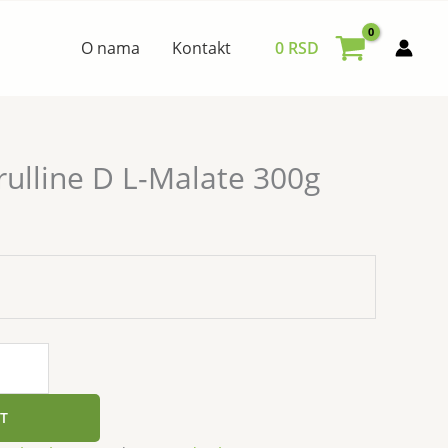
O nama
Kontakt
0
RSD
ulline D L-Malate 300g
T