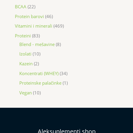
BCAA
22
Protein barovi
46
Vitamini i minerali
469
Proteini
83
Blend - mešavine
8
Izolati
10
Kazein
2
Koncentrati (WHEY)
34
Proteinske palačinke
1
Vegan
10
Aleksuplementi shop