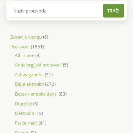
TRAŽI
Zdravlje kostiju
6
Proizvodi
1851
All in one
3
Antialergijski proizvodi
5
Ashwagandha
31
Biljni ekstrakti
270
Detox i antioksidansi
83
Diuretici
5
Elektroliti
18
Fat burneri
41
Gaineri
2