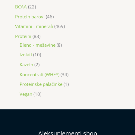
BCAA
22
Protein barovi
46
Vitamini i minerali
469
Proteini
83
Blend - mešavine
8
Izolati
10
Kazein
2
Koncentrati (WHEY)
34
Proteinske palačinke
1
Vegan
10
Aleksuplementi shop