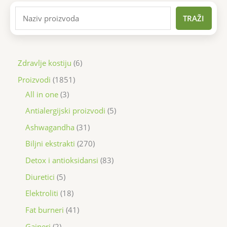
TRAŽI
Zdravlje kostiju
6
Proizvodi
1851
All in one
3
Antialergijski proizvodi
5
Ashwagandha
31
Biljni ekstrakti
270
Detox i antioksidansi
83
Diuretici
5
Elektroliti
18
Fat burneri
41
Gaineri
2