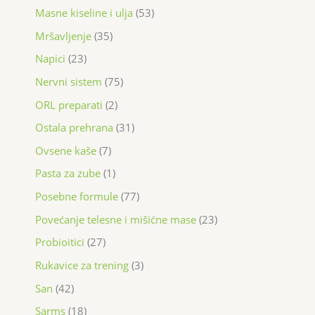
Masne kiseline i ulja
53
Mršavljenje
35
Napici
23
Nervni sistem
75
ORL preparati
2
Ostala prehrana
31
Ovsene kaše
7
Pasta za zube
1
Posebne formule
77
Povećanje telesne i mišićne mase
23
Probioitici
27
Rukavice za trening
3
San
42
Sarms
18