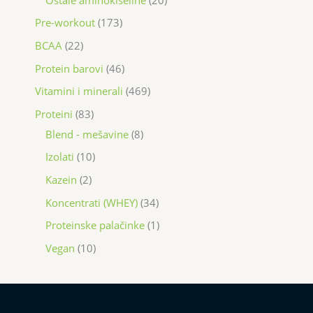
Pre-workout
173
BCAA
22
Protein barovi
46
Vitamini i minerali
469
Proteini
83
Blend - mešavine
8
Izolati
10
Kazein
2
Koncentrati (WHEY)
34
Proteinske palačinke
1
Vegan
10