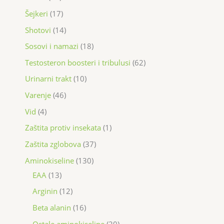
Šejkeri
17
Shotovi
14
Sosovi i namazi
18
Testosteron boosteri i tribulusi
62
Urinarni trakt
10
Varenje
46
Vid
4
Zaštita protiv insekata
1
Zaštita zglobova
37
Aminokiseline
130
EAA
13
Arginin
12
Beta alanin
16
Ostale aminokiseline
20