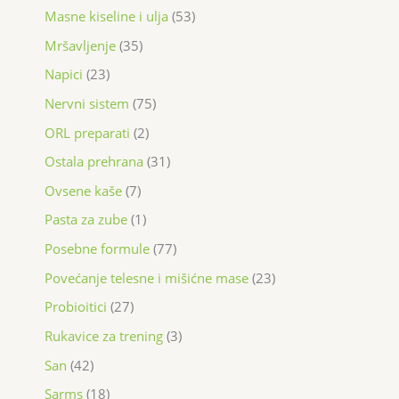
Masne kiseline i ulja
53
Mršavljenje
35
Napici
23
Nervni sistem
75
ORL preparati
2
Ostala prehrana
31
Ovsene kaše
7
Pasta za zube
1
Posebne formule
77
Povećanje telesne i mišićne mase
23
Probioitici
27
Rukavice za trening
3
San
42
Sarms
18