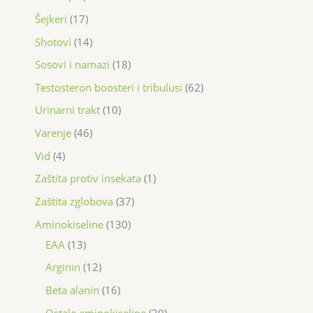
Šejkeri
17
Shotovi
14
Sosovi i namazi
18
Testosteron boosteri i tribulusi
62
Urinarni trakt
10
Varenje
46
Vid
4
Zaštita protiv insekata
1
Zaštita zglobova
37
Aminokiseline
130
EAA
13
Arginin
12
Beta alanin
16
Ostale aminokiseline
20