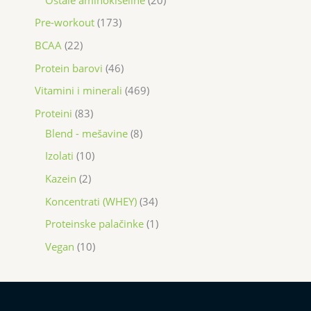
Pre-workout
173
BCAA
22
Protein barovi
46
Vitamini i minerali
469
Proteini
83
Blend - mešavine
8
Izolati
10
Kazein
2
Koncentrati (WHEY)
34
Proteinske palačinke
1
Vegan
10