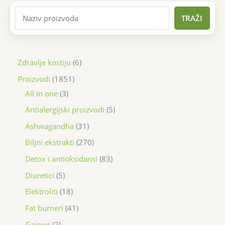
TRAŽI
Zdravlje kostiju
6
Proizvodi
1851
All in one
3
Antialergijski proizvodi
5
Ashwagandha
31
Biljni ekstrakti
270
Detox i antioksidansi
83
Diuretici
5
Elektroliti
18
Fat burneri
41
Gaineri
2