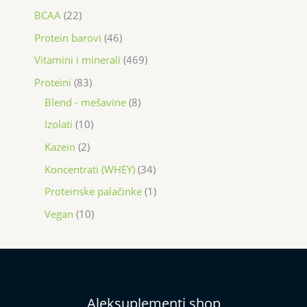
BCAA
22
Protein barovi
46
Vitamini i minerali
469
Proteini
83
Blend - mešavine
8
Izolati
10
Kazein
2
Koncentrati (WHEY)
34
Proteinske palačinke
1
Vegan
10
Aleksuplementi shop