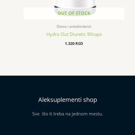
OUT OF STOCK
Detox i antioksidansi
Hydro Out Diuretic 90caps
1.320
RSD
Aleksuplementi shop
Sve što ti treba na jednom mestu.