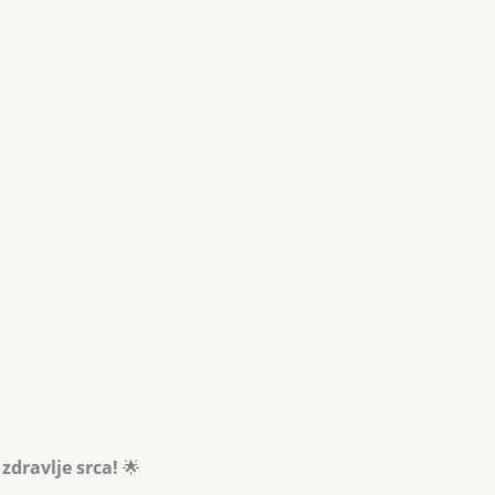
zdravlje srca!
🌟