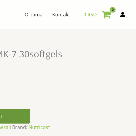
O nama
Kontakt
0
RSD
K-7 30softgels
T
nerali
Brand:
Nutricost