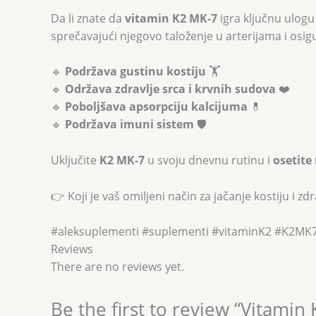
Da li znate da
vitamin K2 MK-7
igra ključnu ulog
sprečavajući njegovo taloženje u arterijama i osig
🔹
Podržava gustinu kostiju
🏋️
🔹
Održava zdravlje srca i krvnih sudova
❤️
🔹
Poboljšava apsorpciju kalcijuma
💊
🔹
Podržava imuni sistem
🛡️
Uključite
K2 MK-7
u svoju dnevnu rutinu i
osetite
👉 Koji je vaš omiljeni način za jačanje kostiju i z
#aleksuplementi #suplementi #vitaminK2 #K2MK
Reviews
There are no reviews yet.
Be the first to review “Vitamin