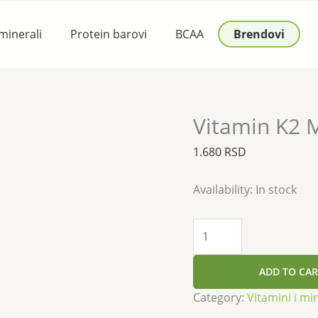
Vitamin
K2
 minerali
Protein barovi
BCAA
Brendovi
MK-
7
30softgels
quantity
Vitamin K2 M
1.680
RSD
Availability:
In stock
ADD TO CAR
Category:
Vitamini i mi