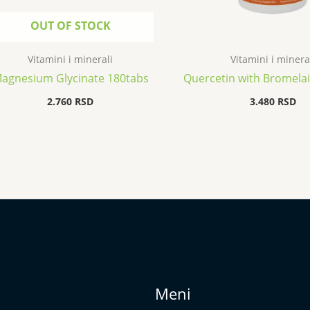
OUT OF STOCK
Vitamini i minerali
Vitamini i minera
agnesium Glycinate 180tabs
Quercetin with Bromela
2.760
RSD
3.480
RSD
Meni