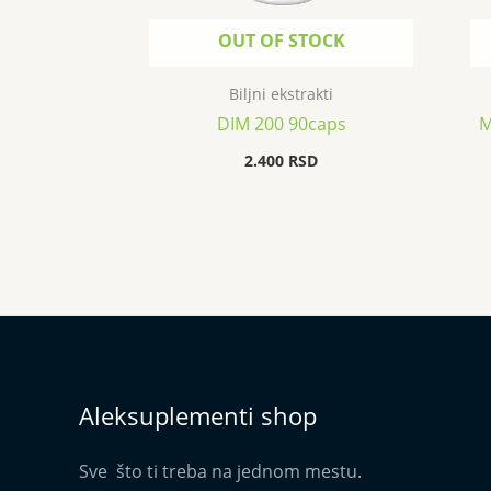
OUT OF STOCK
Biljni ekstrakti
DIM 200 90caps
M
2.400
RSD
Aleksuplementi shop
Sve što ti treba na jednom mestu.