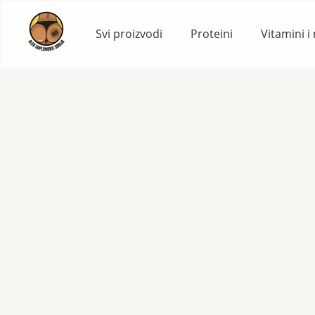
Skip
to
Svi proizvodi
Proteini
Vitamini i
content