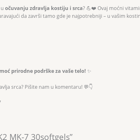
u u
očuvanju zdravlja kostiju i srca
? 💪❤️ Ovaj moćni vitam
uravajući da završi tamo gde je najpotrebniji – u vašim kosti
 moć prirodne podrške za vaše telo!
✨
dravlja srca? Pišite nam u komentaru! 💬👇
7
 K2 MK-7 30softgels”