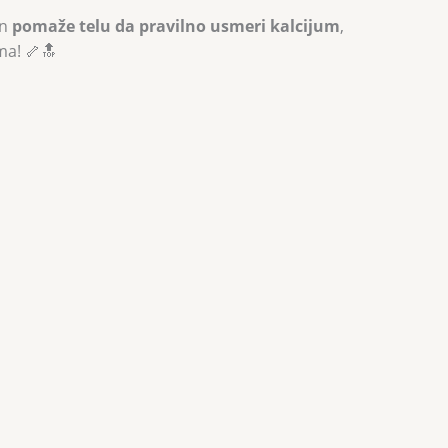
in
pomaže telu da pravilno usmeri kalcijum
,
ma! 🦴🔝