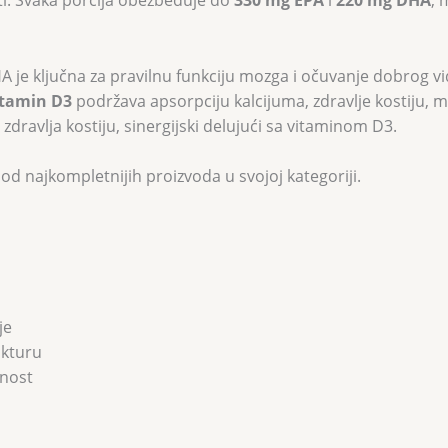
sti. Svaka porcija obezbeđuje do
330 mg EPA
i
220 mg DHA
, 
A je ključna za pravilnu funkciju mozga i očuvanje dobrog vi
itamin D3
podržava apsorpciju kalcijuma, zdravlje kostiju, m
dravlja kostiju, sinergijski delujući sa vitaminom D3.
d najkompletnijih proizvoda u svojoj kategoriji.
je
ukturu
lnost