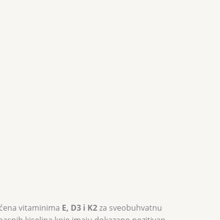
gaćena vitaminima
E, D3 i K2
za sveobuhvatnu