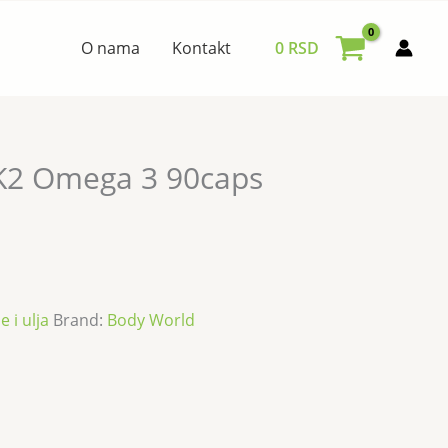
O nama
Kontakt
0
RSD
K2 Omega 3 90caps
 i ulja
Brand:
Body World