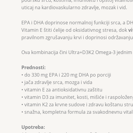
podršku srcu, kostima, imunitetu i opštoj vitalno
uticaj na kardiovaskularno zdravlje, mozak i vid.
EPA i DHA doprinose normalnoj funkciji srca, a DH
Vitamin E štiti ćelije od oksidativnog stresa, dok
v
pravilnom zgrušavanju krvi i doprinosi održavanju z
Ova kombinacija čini Ultra+D3K2 Omega-3 jednim o
Prednosti:
• do 330 mg EPA i 220 mg DHA po porciji
• jača zdravlje srca, mozga i vida
• vitamin E za antioksidativnu zaštitu
• vitamin D3 za imunitet, kosti, mišiće i raspoložen
• vitamin K2 za krvne sudove i zdravu koštanu str
• snažna, kompletna formula za svakodnevnu vita
Upotreba: