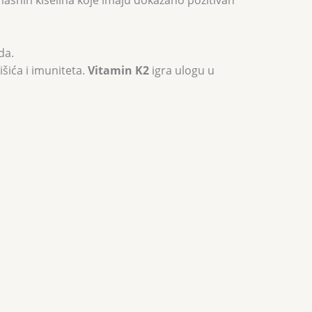
masnih kiselina koje imaju dokazano pozitivan
da.
išića i imuniteta.
Vitamin K2
igra ulogu u