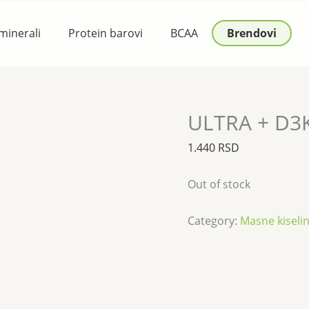
 minerali
Protein barovi
BCAA
Brendovi
ULTRA + D3
1.440
RSD
Out of stock
Category:
Masne kiseline