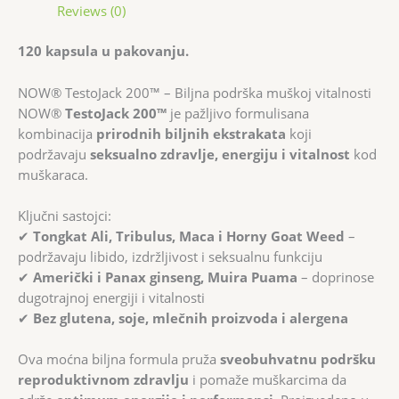
Reviews (0)
120 kapsula u pakovanju.
NOW® TestoJack 200™ – Biljna podrška muškoj vitalnosti
NOW®
TestoJack 200™
je pažljivo formulisana
kombinacija
prirodnih biljnih ekstrakata
koji
podržavaju
seksualno zdravlje, energiju i vitalnost
kod
muškaraca.
Ključni sastojci:
✔
Tongkat Ali, Tribulus, Maca i Horny Goat Weed
–
podržavaju libido, izdržljivost i seksualnu funkciju
✔
Američki i Panax ginseng, Muira Puama
– doprinose
dugotrajnoj energiji i vitalnosti
✔
Bez glutena, soje, mlečnih proizvoda i alergena
Ova moćna biljna formula pruža
sveobuhvatnu podršku
reproduktivnom zdravlju
i pomaže muškarcima da