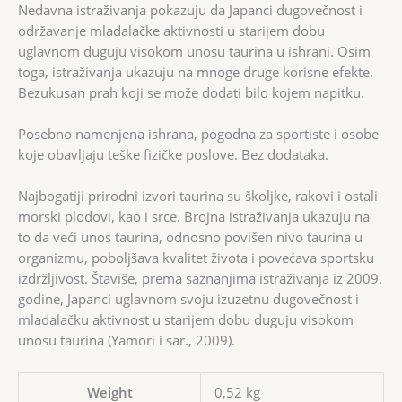
Nedavna istraživanja pokazuju da Japanci dugovečnost i
održavanje mladalačke aktivnosti u starijem dobu
uglavnom duguju visokom unosu taurina u ishrani. Osim
toga, istraživanja ukazuju na mnoge druge korisne efekte.
Bezukusan prah koji se može dodati bilo kojem napitku.
Posebno namenjena ishrana, pogodna za sportiste i osobe
koje obavljaju teške fizičke poslove. Bez dodataka.
Najbogatiji prirodni izvori taurina su školjke, rakovi i ostali
morski plodovi, kao i srce. Brojna istraživanja ukazuju na
to da veći unos taurina, odnosno povišen nivo taurina u
organizmu, poboljšava kvalitet života i povećava sportsku
izdržljivost. Štaviše, prema saznanjima istraživanja iz 2009.
godine, Japanci uglavnom svoju izuzetnu dugovečnost i
mladalačku aktivnost u starijem dobu duguju visokom
unosu taurina (Yamori i sar., 2009).
Weight
0,52 kg