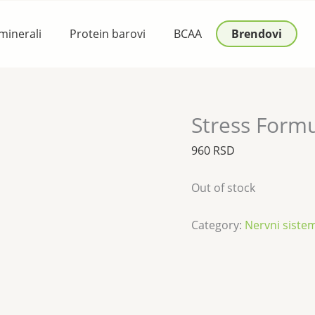
 minerali
Protein barovi
BCAA
Brendovi
Stress Form
960
RSD
Out of stock
Category:
Nervni siste