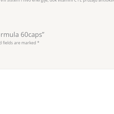
ni sistem i nivo energije, dok vitamini C i E pružaju antioksi
Formula 60caps”
d fields are marked
*