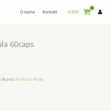
O nama
Kontakt
0
RSD
ula 60caps
m
Brand:
Puritan's Pride