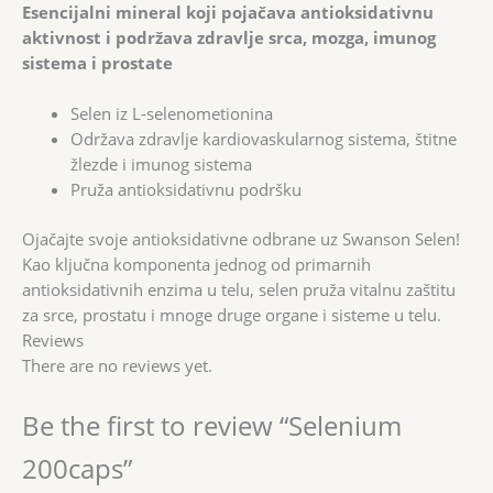
Esencijalni mineral koji pojačava antioksidativnu
aktivnost i podržava zdravlje srca, mozga, imunog
sistema i prostate
Selen iz L-selenometionina
Održava zdravlje kardiovaskularnog sistema, štitne
žlezde i imunog sistema
Pruža antioksidativnu podršku
Ojačajte svoje antioksidativne odbrane uz Swanson Selen!
Kao ključna komponenta jednog od primarnih
antioksidativnih enzima u telu, selen pruža vitalnu zaštitu
za srce, prostatu i mnoge druge organe i sisteme u telu.
Reviews
There are no reviews yet.
Be the first to review “Selenium
200caps”