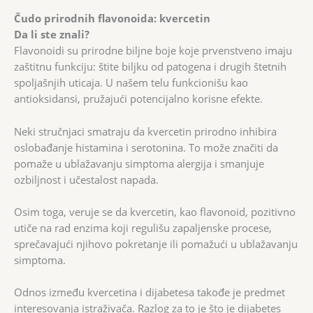
Čudo prirodnih flavonoida: kvercetin
Da li ste znali?
Flavonoidi su prirodne biljne boje koje prvenstveno imaju
zaštitnu funkciju: štite biljku od patogena i drugih štetnih
spoljašnjih uticaja. U našem telu funkcionišu kao
antioksidansi, pružajući potencijalno korisne efekte.
Neki stručnjaci smatraju da kvercetin prirodno inhibira
oslobađanje histamina i serotonina. To može značiti da
pomaže u ublažavanju simptoma alergija i smanjuje
ozbiljnost i učestalost napada.
Osim toga, veruje se da kvercetin, kao flavonoid, pozitivno
utiče na rad enzima koji regulišu zapaljenske procese,
sprečavajući njihovo pokretanje ili pomažući u ublažavanju
simptoma.
Odnos između kvercetina i dijabetesa takođe je predmet
interesovanja istraživača. Razlog za to je što je dijabetes