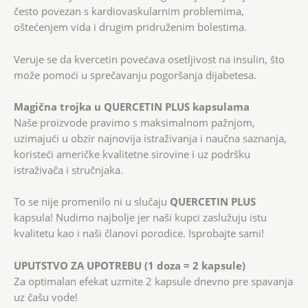
često povezan s kardiovaskularnim problemima,
oštećenjem vida i drugim pridruženim bolestima.
Veruje se da kvercetin povećava osetljivost na insulin, što
može pomoći u sprečavanju pogoršanja dijabetesa.
Magična trojka u QUERCETIN PLUS kapsulama
Naše proizvode pravimo s maksimalnom pažnjom,
uzimajući u obzir najnovija istraživanja i naučna saznanja,
koristeći američke kvalitetne sirovine i uz podršku
istraživača i stručnjaka.
To se nije promenilo ni u slučaju
QUERCETIN PLUS
kapsula! Nudimo najbolje jer naši kupci zaslužuju istu
kvalitetu kao i naši članovi porodice. Isprobajte sami!
UPUTSTVO ZA UPOTREBU (1 doza = 2 kapsule)
Za optimalan efekat uzmite 2 kapsule dnevno pre spavanja
uz čašu vode!