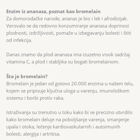
Enzim iz ananasa, poznat kao bromelain
Za domorodačke narode, ananas je bio i lek i afrodizijak.
Verovalo se da redovno konzumiranje ananasa doprinosi
plodnosti, izdržljivosti, pomaže u izbegavanju bolesti i štiti
od infekcija.
Danas znamo da plod ananasa ima izuzetno visok sadržaj
vitamina C, a plod i stabljika su bogati bromelainom.
Šta je bromelain?
Bromelain je jedan od gotovo 20.000 enzima u našem telu,
kojem se pripisuje ključna uloga u varenju, imunološkom
sistemu i borbi protiv raka.
Istraživanja su trenutno u toku kako bi se precizno utvrdilo
kako bromelain deluje na poboljšanje varenja, smanjenje
upala i otoka, lečenje kardiovaskularnih i autoimunih
bolesti, alergija i artritisa.