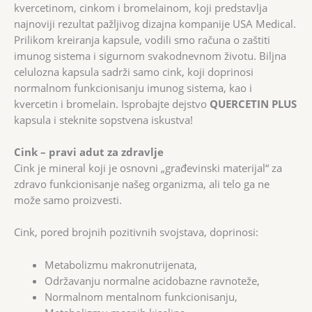
kvercetinom, cinkom i bromelainom, koji predstavlja
najnoviji rezultat pažljivog dizajna kompanije USA Medical.
Prilikom kreiranja kapsule, vodili smo računa o zaštiti
imunog sistema i sigurnom svakodnevnom životu. Biljna
celulozna kapsula sadrži samo cink, koji doprinosi
normalnom funkcionisanju imunog sistema, kao i
kvercetin i bromelain. Isprobajte dejstvo
QUERCETIN PLUS
kapsula i steknite sopstvena iskustva!
Cink – pravi adut za zdravlje
Cink je mineral koji je osnovni „građevinski materijal“ za
zdravo funkcionisanje našeg organizma, ali telo ga ne
može samo proizvesti.
Cink, pored brojnih pozitivnih svojstava, doprinosi:
Metabolizmu makronutrijenata,
Održavanju normalne acidobazne ravnoteže,
Normalnom mentalnom funkcionisanju,