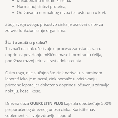
Metabolizmu masnih kiselina,
Normalnoj sintezi proteina,
Održavanju normalnog nivoa testosterona u krvi.
Zbog svega ovoga, prisustvo cinka je osnovni uslov za
zdravo funkcionisanje organizma.
Šta to znači u praksi?
To znači da cink učestvuje u procesu zarastanja rana,
doprinosi povećanju mišićne mase i formiranju ćelija,
podržava razvoj fetusa i rast adolescenata.
Osim toga, nije slučajno što cink nazivaju „vitaminom
lepote“! Iako je mineral, cink pomaže u održavanju
prirodne lepote jer dokazano doprinosi očuvanju zdravlja
noktiju, kože i kose.
Dnevna doza
QUERCETIN PLUS
kapsula obezbeđuje 500%
preporučenog dnevnog unosa cinka. Koristite naš
suplement za svoje zdravlje i lepotu!