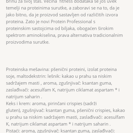
brinu za svoj stas. Većina fitness dodataka se još uvek
temelji na proteinima surutke, a zaboravi se na to, da je
jako bitno, da je proizvod sastavljen od različitih izvora
proteina. Zato je novi Protein Professional s
proteinskim sastojcima od biljaka, obogaćen širokim
spektrom aminokiselina, prava alternativa tradicionalnim
proizvodima surutke.
Proteinska mešavina: pšenični proteini, izolat proteina
soje, maltodekstrin: lešnik: kakao u prahu sa niskim
sadržajem masti , aroma, zgušnjivač: ksantan guma,
zaslađivači: acesulfam K, natrijum ciklamat aspartam * i
natrijum saharin .
Keks i krem: aroma, pirinčani crispies (sadrži
gluten), zgušnjivač: ksantan guma, pšenični crispies, kakao
u prahu sa niskim sadržajem masti, zaslađivači: acesulfam
K, natrijum ciklamat aspartam * i natrijum saharin .
Pistaći: aroma, zgušnjivač: ksantan guma, zaslađivači: