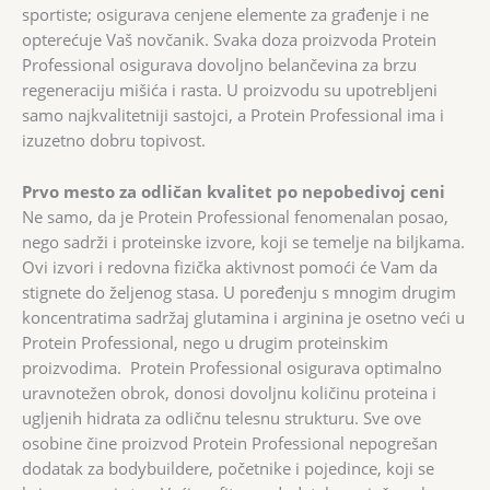
sportiste; osigurava cenjene elemente za građenje i ne
opterećuje Vaš novčanik. Svaka doza proizvoda Protein
Professional osigurava dovoljno belančevina za brzu
regeneraciju mišića i rasta. U proizvodu su upotrebljeni
samo najkvalitetniji sastojci, a Protein Professional ima i
izuzetno dobru topivost.
Prvo mesto za odličan kvalitet po nepobedivoj ceni
Ne samo, da je Protein Professional fenomenalan posao,
nego sadrži i proteinske izvore, koji se temelje na biljkama.
Ovi izvori i redovna fizička aktivnost pomoći će Vam da
stignete do željenog stasa. U poređenju s mnogim drugim
koncentratima sadržaj glutamina i arginina je osetno veći u
Protein Professional, nego u drugim proteinskim
proizvodima. Protein Professional osigurava optimalno
uravnotežen obrok, donosi dovoljnu količinu proteina i
ugljenih hidrata za odličnu telesnu strukturu. Sve ove
osobine čine proizvod Protein Professional nepogrešan
dodatak za bodybuildere, početnike i pojedince, koji se