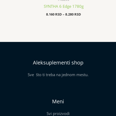
SYNTHA 6 Edge 1780g
8.160
RSD
–
8.280
RSD
Aleksuplementi shop
Sve što ti treba na jednom mestu.
Meni
Svi proizvodi