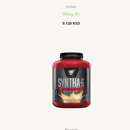
Izolati
Whey R1
9.120
RSD
Price
range:
8.160 RSD
through
8.280 RSD
Proteini