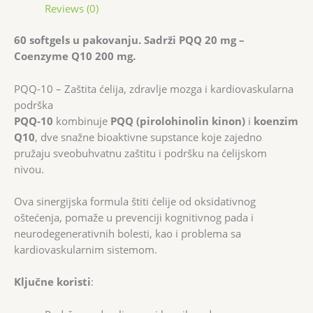
Reviews (0)
60 softgels u pakovanju. Sadrži PQQ 20 mg –
Coenzyme Q10 200 mg.
PQQ-10 – Zaštita ćelija, zdravlje mozga i kardiovaskularna
podrška
PQQ-10
kombinuje
PQQ (pirolohinolin kinon)
i
koenzim
Q10
, dve snažne bioaktivne supstance koje zajedno
pružaju sveobuhvatnu zaštitu i podršku na ćelijskom
nivou.
Ova sinergijska formula štiti ćelije od oksidativnog
oštećenja, pomaže u prevenciji kognitivnog pada i
neurodegenerativnih bolesti, kao i problema sa
kardiovaskularnim sistemom.
Ključne koristi
: