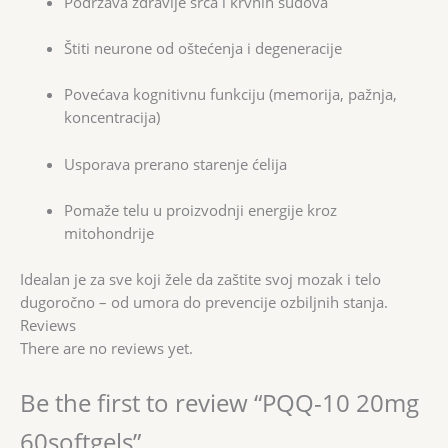
Podržava zdravlje srca i krvnih sudova
Štiti neurone od oštećenja i degeneracije
Povećava kognitivnu funkciju (memorija, pažnja,
koncentracija)
Usporava prerano starenje ćelija
Pomaže telu u proizvodnji energije kroz
mitohondrije
Idealan je za sve koji žele da zaštite svoj mozak i telo
dugoročno – od umora do prevencije ozbiljnih stanja.
Reviews
There are no reviews yet.
Be the first to review “PQQ-10 20mg
60softgels”