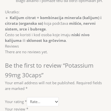
blago alkalno i pomaže telu da održi optimalan pH.
Ukratko:
🔹
Kalijum citrat = kombinacija minerala (kalijum) i
citrata (organska so)
koja podržava
mišiće, nervni
sistem, srce i bubrege
.
Često se koristi i kod osoba koje imaju
niski nivo
kalijuma
ili
sklonost ka grčevima
.
Reviews
There are no reviews yet.
Be the first to review “Potassium
99mg 30caps”
Your email address will not be published.
Required fields
are marked
*
Your rating
*
Your review
*