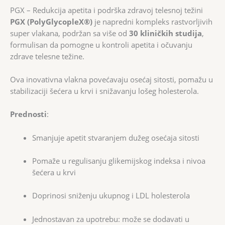
PGX – Redukcija apetita i podrška zdravoj telesnoj težini
PGX (PolyGlycopleX®)
je napredni kompleks rastvorljivih
super vlakana, podržan sa više od
30 kliničkih studija
,
formulisan da pomogne u kontroli apetita i očuvanju
zdrave telesne težine.
Ova inovativna vlakna povećavaju osećaj sitosti, pomažu u
stabilizaciji šećera u krvi i snižavanju lošeg holesterola.
Prednosti
:
Smanjuje apetit stvaranjem dužeg osećaja sitosti
Pomaže u regulisanju glikemijskog indeksa i nivoa
šećera u krvi
Doprinosi sniženju ukupnog i LDL holesterola
Jednostavan za upotrebu: može se dodavati u