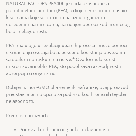
NATURAL FACTORS PEA400 je dodatak ishrani sa
palmitoiletanolamidom (PEA), jedinjenjem sličnim masnim
kiselinama koje se prirodno nalazi u organizmu i
određenim namirnicama, namenjen podršci kod hroničnog
bola i nelagodnosti.
PEA ima ulogu u regulaciji upalnih procesa i može pomoći
u smanjenju osećaja bola, posebno kod stanja povezanih
sa upalom i pritiskom na nerve.* Ova formula koristi
mikronizovani oblik PEA, što poboljšava rastvorljivost i
apsorpciju u organizmu.
Dobijen iz non-GMO ulja semenki šafranike, ovaj proizvod
predstavlja biljnu opciju za podršku kod hroničnih tegoba i
nelagodnosti.
Prednosti proizvoda:
Podrška kod hroničnog bola i nelagodnosti