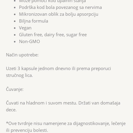
Može pomoći kod upalnih stanja
Podrška kod bola povezanog sa nervima
Mikronizovan oblik za bolju apsorpciju
Biljna formula
Vegan
Gluten free, dairy free, sugar free
Non-GMO
Način upotrebe:
Uzeti 3 kapsule jednom dnevno ili prema preporuci
stručnog lica.
Čuvanje:
Čuvati na hladnom i suvom mestu. Držati van domašaja
dece.
*Ove tvrdnje nisu namenjene za dijagnostikovanje, lečenje
ili prevenciju bolesti.