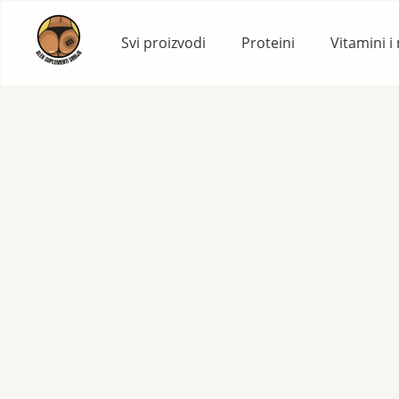
Skip
to
Svi proizvodi
Proteini
Vitamini i
content