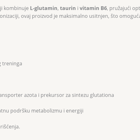
oji kombinuje
L-glutamin
,
taurin
i
vitamin B6
, pružajući op
izaciji, ovaj proizvod je maksimalno usitnjen, što omogućava
 treninga
ansporter azota i prekursor za sintezu glutationa
tnu podršku metabolizmu i energiji
rišćenja.