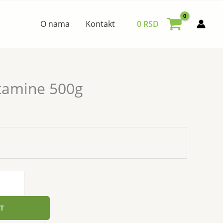
O nama
Kontakt
0
RSD
utamine 500g
T