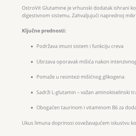
OstroVit Glutamine je vrhunski dodatak ishrani k
digestivnom sistemu. Zahvaljujući naprednoj mikron
Ključne prednosti:
Podržava imuni sistem i funkciju creva
Ubrzava oporavak mišića nakon intenzivnog
Pomaže u resintezi mišićnog glikogena
Sadrži L-glutamin – važan aminokiselinski tr
Obogaćen taurinom i vitaminom B6 za doda
Ukus limuna doprinosi osvežavajućem iskustvu ko