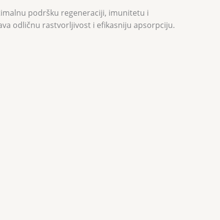
timalnu podršku regeneraciji, imunitetu i
 odličnu rastvorljivost i efikasniju apsorpciju.