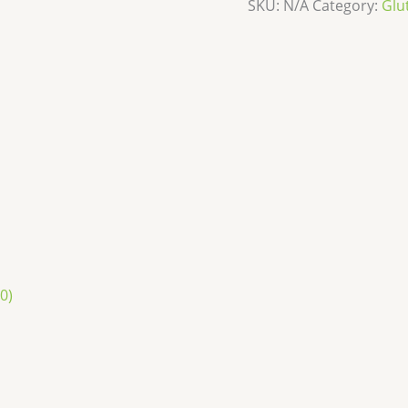
SKU:
N/A
Category:
Glu
0)