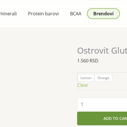
Ostrovit
Glutamine
 minerali
Protein barovi
BCAA
Brendovi
500g
quantity
Ostrovit Gl
1.560
RSD
Lemon
Orange
Clear
ADD TO CAR