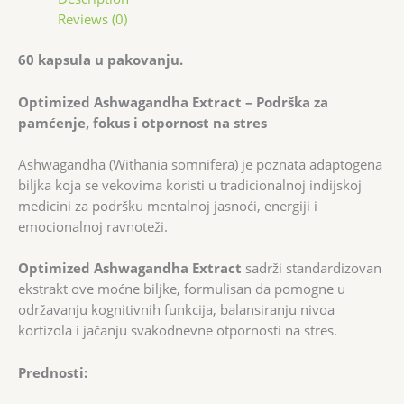
Reviews (0)
60 kapsula u pakovanju.
Optimized Ashwagandha Extract – Podrška za
pamćenje, fokus i otpornost na stres
Ashwagandha (Withania somnifera) je poznata adaptogena
biljka koja se vekovima koristi u tradicionalnoj indijskoj
medicini za podršku mentalnoj jasnoći, energiji i
emocionalnoj ravnoteži.
Optimized Ashwagandha Extract
sadrži standardizovan
ekstrakt ove moćne biljke, formulisan da pomogne u
održavanju kognitivnih funkcija, balansiranju nivoa
kortizola i jačanju svakodnevne otpornosti na stres.
Prednosti: