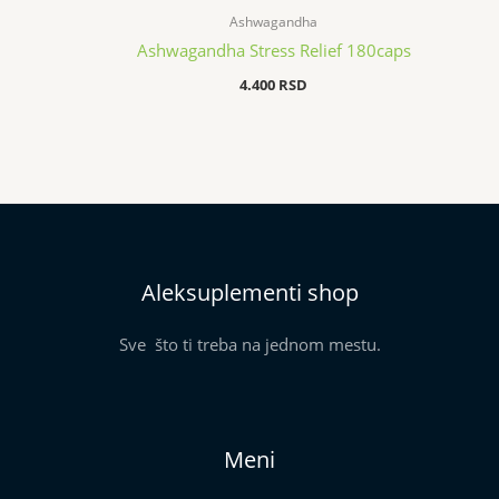
Ashwagandha
Ashwagandha Stress Relief 180caps
4.400
RSD
Aleksuplementi shop
Sve što ti treba na jednom mestu.
Meni