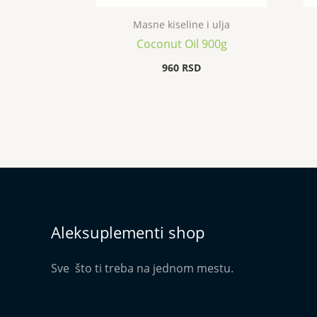
Masne kiseline i ulja
Coconut Oil 900g
960
RSD
Aleksuplementi shop
Sve što ti treba na jednom mestu.