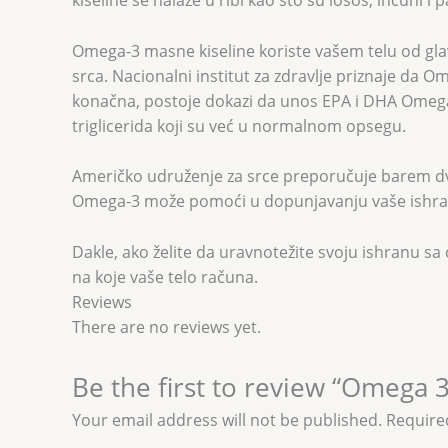
kiseline se nalaze u ribi kao što su losos, inćuni i 
Omega-3 masne kiseline koriste vašem telu od glav
srca. Nacionalni institut za zdravlje priznaje da O
konačna, postoje dokazi da unos EPA i DHA Omega-
triglicerida koji su već u normalnom opsegu.
Američko udruženje za srce preporučuje barem dve
Omega-3 može pomoći u dopunjavanju vaše ishrane.
Dakle, ako želite da uravnotežite svoju ishranu 
na koje vaše telo računa.
Reviews
There are no reviews yet.
Be the first to review “Omega 
Your email address will not be published.
Require