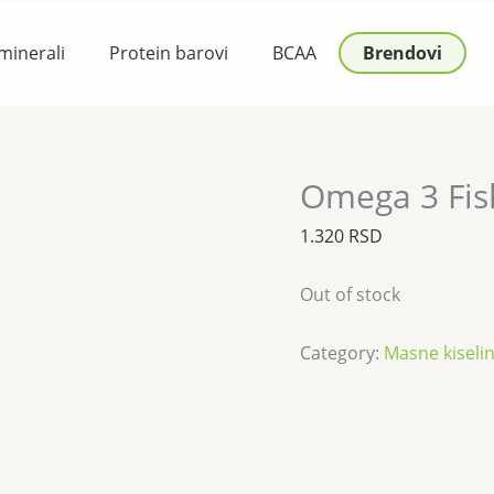
 minerali
Protein barovi
BCAA
Brendovi
Omega 3 Fis
1.320
RSD
Out of stock
Category:
Masne kiseline