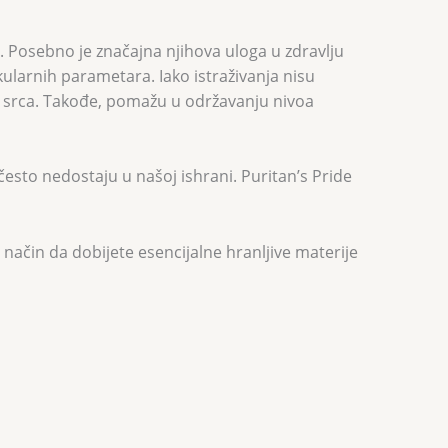
. Posebno je značajna njihova uloga u zdravlju
skularnih parametara. Iako istraživanja nisu
i srca. Takođe, pomažu u održavanju nivoa
sto nedostaju u našoj ishrani. Puritan’s Pride
ačin da dobijete esencijalne hranljive materije