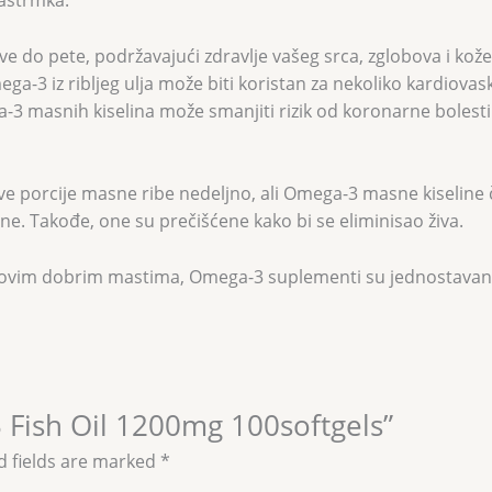
pastrmka.
e do pete, podržavajući zdravlje vašeg srca, zglobova i kože
mega-3 iz ribljeg ulja može biti koristan za nekoliko kardiova
3 masnih kiselina može smanjiti rizik od koronarne bolest
 porcije masne ribe nedeljno, ali Omega-3 masne kiseline če
 Takođe, one su prečišćene kako bi se eliminisao živa.
sa ovim dobrim mastima, Omega-3 suplementi su jednostavan n
3 Fish Oil 1200mg 100softgels”
d fields are marked
*