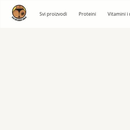
Skip
to
Svi proizvodi
Proteini
Vitamini i
content