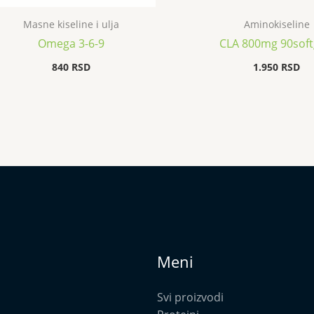
Masne kiseline i ulja
Aminokiseline
Omega 3-6-9
CLA 800mg 90soft
840
RSD
1.950
RSD
Meni
Svi proizvodi