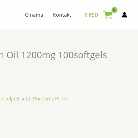
O nama
Kontakt
0
RSD
h Oil 1200mg 100softgels
 i ulja
Brand:
Puritan's Pride