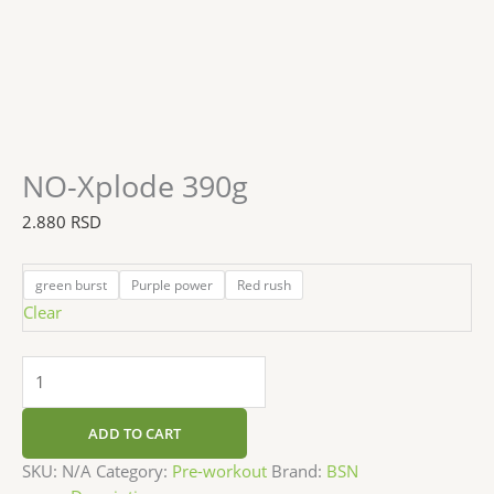
NO-Xplode 390g
2.880
RSD
green burst
Purple power
Red rush
Clear
ADD TO CART
SKU:
N/A
Category:
Pre-workout
Brand:
BSN