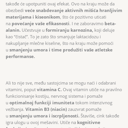
takođe će upotpuniti ovaj efekat. Ovo na kraju može da
obezbedi
veće snabdevanje aktivnih mišića hranljivim
materijama i kiseonikom
, što će pozitivno uticati
na
povećanje vaše efikasnosti
. I ne zaboravimo
beta-
alanin.
Učestvuje u
formiranju karnozina,
koji deluje
kao “čistač”. To je zato što smanjuje laktacidozu i
nakupljanje mlečne kiseline, što na kraju može pomoći
u
smanjenju umora i time produžiti vaše atletske
performanse.
Ali to nije sve, među sastojcima se mogu naći i odabrani
vitamini, poput
vitamina C.
Ovaj vitamin utiče na pravilno
funkcionisanje kostiju, nervnog sistema i pomaže
u
optimalnoj funkciji imuniteta
tokom intenzivnog
vežbanja.
Vitamin B3 (niacin)
zauzvrat pomaže
u
smanjenju umora i iscrpljenosti.
Štaviše, cink takođe
igra ulogu u ovoj mešavini. Utiče na
kognitivne