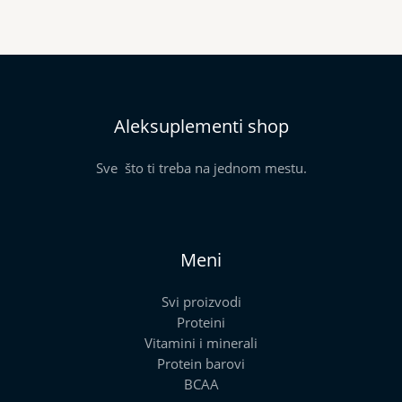
Aleksuplementi shop
Sve što ti treba na jednom mestu.
Meni
Svi proizvodi
Proteini
Vitamini i minerali
Protein barovi
BCAA