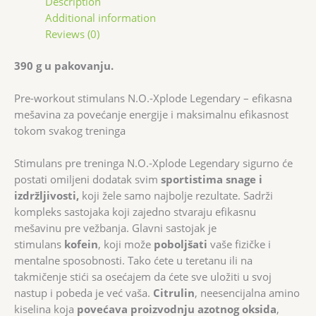
Description
Additional information
Reviews (0)
390 g u pakovanju.
Pre-workout stimulans N.O.-Xplode Legendary – efikasna
mešavina za povećanje energije i maksimalnu efikasnost
tokom svakog treninga
Stimulans pre treninga N.O.-Xplode Legendary sigurno će
postati omiljeni dodatak svim
sportistima snage i
izdržljivosti,
koji žele samo najbolje rezultate. Sadrži
kompleks sastojaka koji zajedno stvaraju efikasnu
mešavinu pre vežbanja. Glavni sastojak je
stimulans
kofein
, koji može
poboljšati
vaše fizičke i
mentalne sposobnosti. Tako ćete u teretanu ili na
takmičenje stići sa osećajem da ćete sve uložiti u svoj
nastup i pobeda je već vaša.
Citrulin
, neesencijalna amino
kiselina koja
povećava proizvodnju azotnog oksida
,