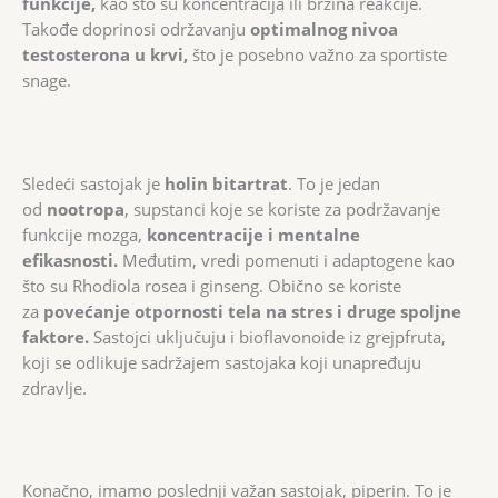
funkcije,
kao što su koncentracija ili brzina reakcije.
Takođe doprinosi održavanju
optimalnog nivoa
testosterona u krvi,
što je posebno važno za sportiste
snage.
Sledeći sastojak je
holin bitartrat
. To je jedan
od
nootropa
, supstanci koje se koriste za podržavanje
funkcije mozga,
koncentracije i mentalne
efikasnosti.
Međutim, vredi pomenuti i adaptogene kao
što su Rhodiola rosea i ginseng. Obično se koriste
za
povećanje otpornosti tela na stres i druge spoljne
faktore.
Sastojci uključuju i bioflavonoide iz grejpfruta,
koji se odlikuje sadržajem sastojaka koji unapređuju
zdravlje.
Konačno, imamo poslednji važan sastojak, piperin. To je