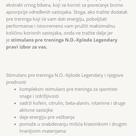
ekstrakt crnog bibera, koji se koristi za povećanje brzine
apsorpcije određenih sastojaka. Stoga, ako tražite dodatak
pre treninga koji će vam dati energiju, poboljšati
performanse i istovremeno vam pružiti maksimalnu
količinu korisnih sastojaka, onda ne tražite dalje jer
je
stimulans pre treninga N.O.-Xplode Legendary
pravi izbor za vas.
Stimulans pre treninga N.O.-Xplode Legendary i njegove
prednosti
kompleksni stimulans pre treninga za sportiste
snage i izdržljivosti
sadrži kofein, citrulin, beta-alanin, vitamine i druge
aktivne sastojke
daje energiju pre vežbanja
pomaže u snabdevanju mišića kiseonikom i drugim
hranljivim materijama