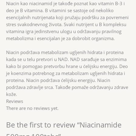
Niacin kao niacinamid je takođe poznat kao vitamin B-3 i
deo je B vitamina. B vitamini se sastoje od nekoliko
esencijalnih nutrijenata koji pružaju podršku za povremeni
stres svakodnevnog života. Svaki nutrijent u B kompleksu
vitamina igra jedinstvenu ulogu u održavanju pravilnog
metabolizma i esencijalan je za dobrobit organizma.
Niacin podržava metabolizam ugljenih hidrata i proteina
kada se u telu pretvori u NAD. NAD sarađuje sa enzimima
kako bi pomogao pretvorbu hrane u ćelijsku energiju. Deo
je koenzima potrebnog za metabolizam ugljenih hidrata i
proteina. Niacin podržava ćelijsku energiju. Niacin
podržava zdravlje srca. Takođe pomaže održavanju zdrave
kože.
Reviews
There are no reviews yet.
Be the first to review “Niacinamide