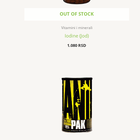
OUT OF STOCK
Vitamini i minerali
Iodine (Jod)
1.080
RSD