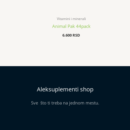
Vitamini i minerali
Animal Pak 44pack
6.600
RSD
Aleksuplementi shop
Sve što ti treba na jednom mestu.