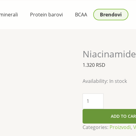
Niacinamide
500mg
 minerali
Protein barovi
BCAA
Brendovi
100caps
quantity
Niacinamid
1.320
RSD
Availability:
In stock
ADD TO CAR
Categories:
Proizvodi
,
V