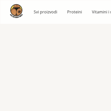
Skip
to
Svi proizvodi
Proteini
Vitamini i
content