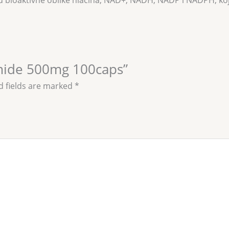
 bioaktivne oblike niacina, NAD+, NADH, NADP i NADPH, koji su
amide 500mg 100caps”
d fields are marked
*