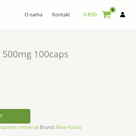
O nama
Kontakt
0
RSD
e 500mg 100caps
T
itamini i minerali
Brand:
Now Foods