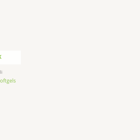
K
li
oftgels