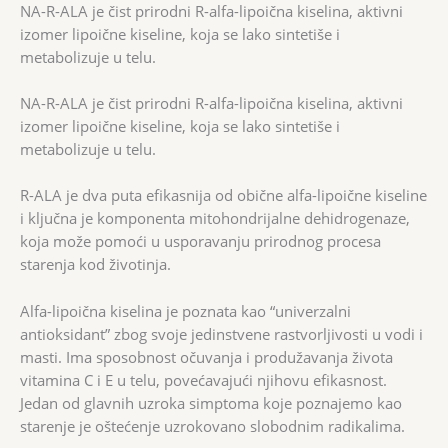
NA-R-ALA je čist prirodni R-alfa-lipoična kiselina, aktivni
izomer lipoične kiseline, koja se lako sintetiše i
metabolizuje u telu.
NA-R-ALA je čist prirodni R-alfa-lipoična kiselina, aktivni
izomer lipoične kiseline, koja se lako sintetiše i
metabolizuje u telu.
R-ALA je dva puta efikasnija od obične alfa-lipoične kiseline
i ključna je komponenta mitohondrijalne dehidrogenaze,
koja može pomoći u usporavanju prirodnog procesa
starenja kod životinja.
Alfa-lipoična kiselina je poznata kao “univerzalni
antioksidant” zbog svoje jedinstvene rastvorljivosti u vodi i
masti. Ima sposobnost očuvanja i produžavanja života
vitamina C i E u telu, povećavajući njihovu efikasnost.
Jedan od glavnih uzroka simptoma koje poznajemo kao
starenje je oštećenje uzrokovano slobodnim radikalima.