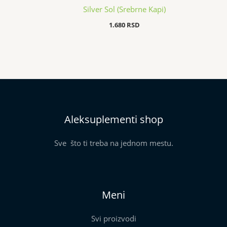
Silver Sol (Srebrne Kapi)
1.680
RSD
Aleksuplementi shop
Sve što ti treba na jednom mestu.
Meni
Svi proizvodi