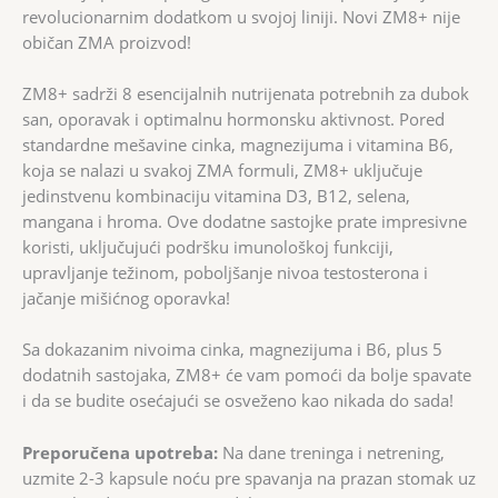
revolucionarnim dodatkom u svojoj liniji. Novi ZM8+ nije
običan ZMA proizvod!
ZM8+ sadrži 8 esencijalnih nutrijenata potrebnih za dubok
san, oporavak i optimalnu hormonsku aktivnost. Pored
standardne mešavine cinka, magnezijuma i vitamina B6,
koja se nalazi u svakoj ZMA formuli, ZM8+ uključuje
jedinstvenu kombinaciju vitamina D3, B12, selena,
mangana i hroma. Ove dodatne sastojke prate impresivne
koristi, uključujući podršku imunološkoj funkciji,
upravljanje težinom, poboljšanje nivoa testosterona i
jačanje mišićnog oporavka!
Sa dokazanim nivoima cinka, magnezijuma i B6, plus 5
dodatnih sastojaka, ZM8+ će vam pomoći da bolje spavate
i da se budite osećajući se osveženo kao nikada do sada!
Preporučena upotreba:
Na dane treninga i netrening,
uzmite 2-3 kapsule noću pre spavanja na prazan stomak uz