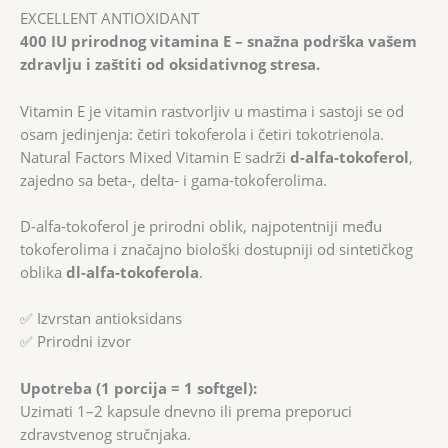
EXCELLENT ANTIOXIDANT
400 IU prirodnog vitamina E – snažna podrška vašem
zdravlju i zaštiti od oksidativnog stresa.
Vitamin E je vitamin rastvorljiv u mastima i sastoji se od
osam jedinjenja: četiri tokoferola i četiri tokotrienola.
Natural Factors Mixed Vitamin E sadrži
d-alfa-tokoferol
,
zajedno sa beta-, delta- i gama-tokoferolima.
D-alfa-tokoferol je prirodni oblik, najpotentniji među
tokoferolima i značajno biološki dostupniji od sintetičkog
oblika
dl-alfa-tokoferola
.
✅ Izvrstan antioksidans
✅ Prirodni izvor
Upotreba (1 porcija = 1 softgel):
Uzimati 1–2 kapsule dnevno ili prema preporuci
zdravstvenog stručnjaka.