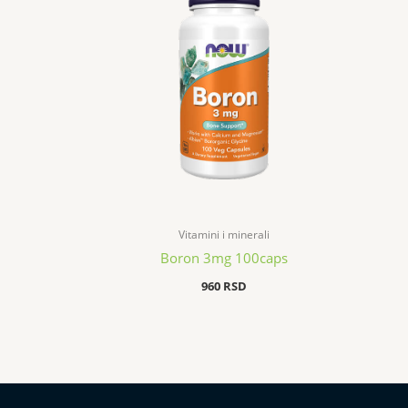
Vitamini i minerali
Boron 3mg 100caps
960
RSD