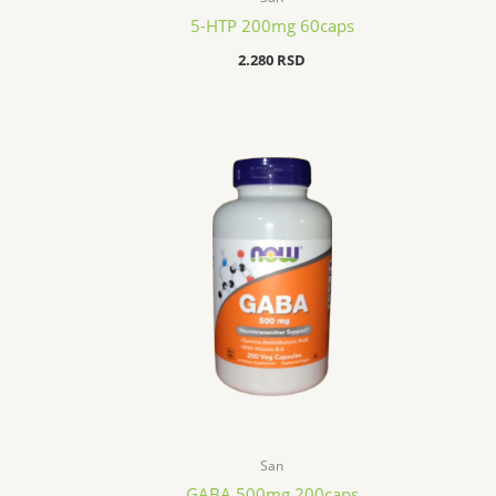
5-HTP 200mg 60caps
2.280
RSD
San
GABA 500mg 200caps