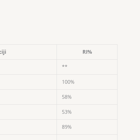
iji
RI%
**
100%
58%
53%
89%