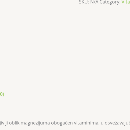
SKU:
N/A
Category:
Vita
0)
ljiviji oblik magnezijuma obogaćen vitaminima, u osvežava