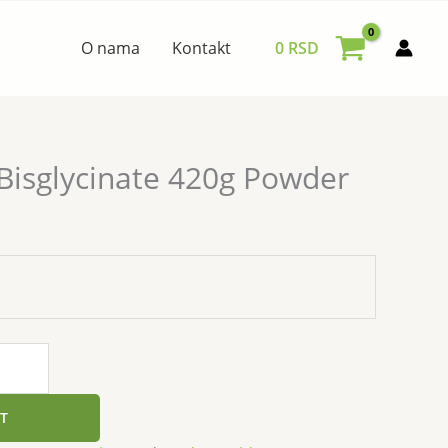
O nama
Kontakt
0
RSD
isglycinate 420g Powder
T