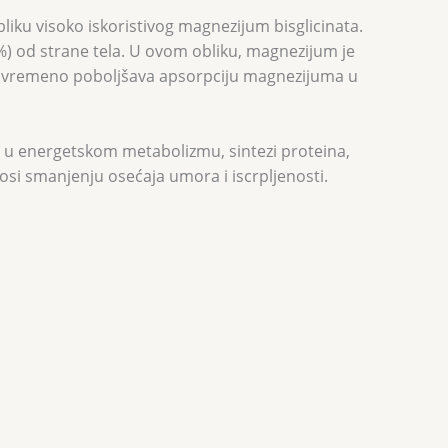
ku visoko iskoristivog magnezijum bisglicinata.
80%) od strane tela. U ovom obliku, magnezijum je
 istovremeno poboljšava apsorpciju magnezijuma u
gu u energetskom metabolizmu, sintezi proteina,
si smanjenju osećaja umora i iscrpljenosti.