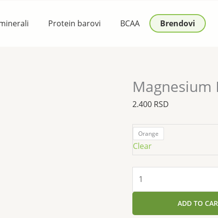
Magnesium
Bisglycinate
 minerali
Protein barovi
BCAA
Brendovi
420g
Powder
quantity
Magnesium B
2.400
RSD
Orange
Clear
ADD TO CAR