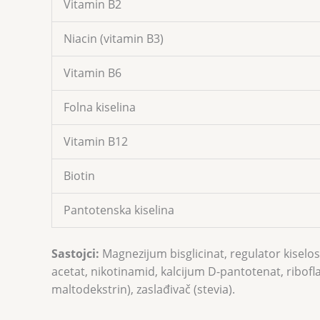
Vitamin B2
Niacin (vitamin B3)
Vitamin B6
Folna kiselina
Vitamin B12
Biotin
Pantotenska kiselina
Sastojci:
Magnezijum bisglicinat, regulator kiselost
acetat, nikotinamid, kalcijum D-pantotenat, ribofl
maltodekstrin), zaslađivač (stevia).