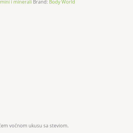
mini i minerali
Brand:
Body World
jućem voćnom ukusu sa steviom.