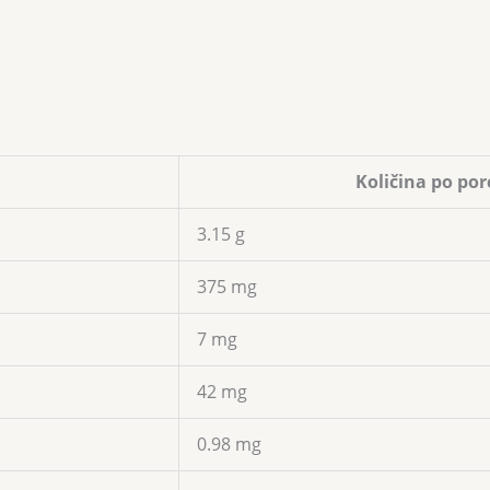
Količina po porc
3.15 g
375 mg
7 mg
42 mg
0.98 mg