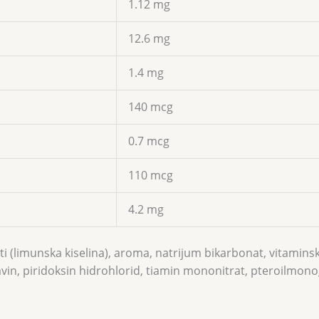
1.12 mg
12.6 mg
1.4 mg
140 mcg
0.7 mcg
110 mcg
4.2 mg
i (limunska kiselina), aroma, natrijum bikarbonat, vitaminski
avin, piridoksin hidrohlorid, tiamin mononitrat, pteroilmono