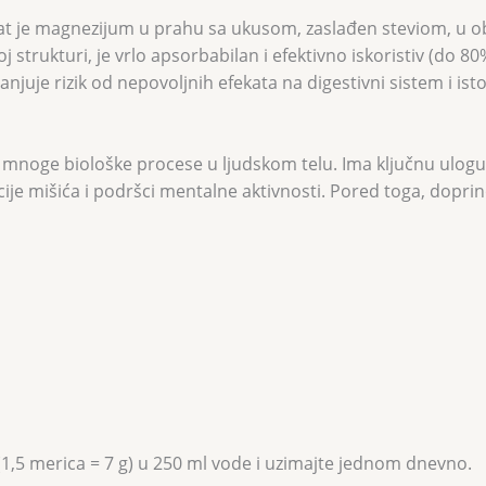
 je magnezijum u prahu sa ukusom, zaslađen steviom, u obli
j strukturi, je vrlo apsorbabilan i efektivno iskoristiv (do 
manjuje rizik od nepovoljnih efekata na digestivni sistem i
 za mnoge biološke procese u ljudskom telu. Ima ključnu ulo
e mišića i podršci mentalne aktivnosti. Pored toga, doprino
1,5 merica = 7 g) u 250 ml vode i uzimajte jednom dnevno.