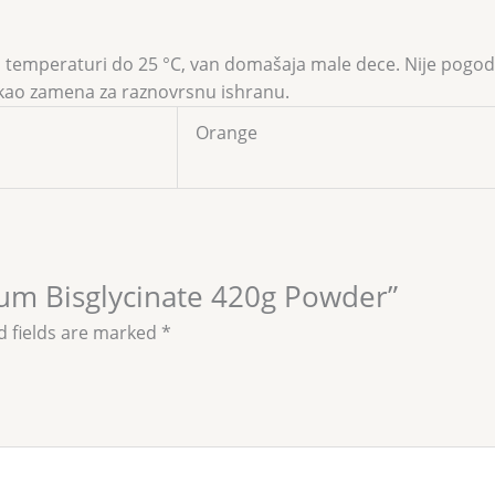
emperaturi do 25 °C, van domašaja male dece. Nije pogodn
i kao zamena za raznovrsnu ishranu.
Orange
ium Bisglycinate 420g Powder”
d fields are marked
*