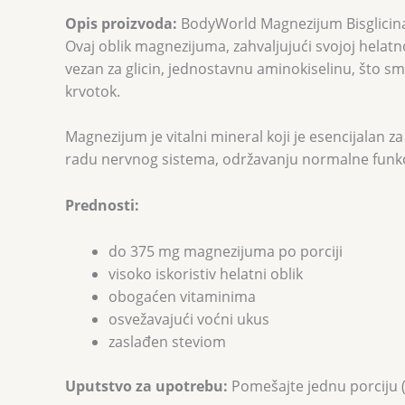
Opis proizvoda:
BodyWorld Magnezijum Bisglicinat
Ovaj oblik magnezijuma, zahvaljujući svojoj helatno
vezan za glicin, jednostavnu aminokiselinu, što s
krvotok.
Magnezijum je vitalni mineral koji je esencijalan
radu nervnog sistema, održavanju normalne funkcij
Prednosti:
do 375 mg magnezijuma po porciji
visoko iskoristiv helatni oblik
obogaćen vitaminima
osvežavajući voćni ukus
zaslađen steviom
Uputstvo za upotrebu:
Pomešajte jednu porciju (