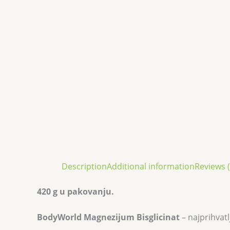
Description
Additional information
Reviews (
420 g u pakovanju.
BodyWorld Magnezijum Bisglicinat
– najprihvat