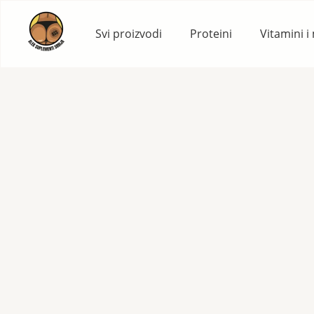
Skip
to
Svi proizvodi
Proteini
Vitamini i
content