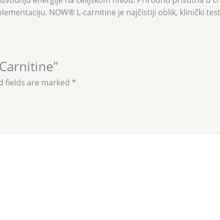
izvodnju energije na ćelijskom nivou. Prirodno prisutna u
entaciju. NOW® L-carnitine je najčistiji oblik, klinički testi
-Carnitine”
d fields are marked
*