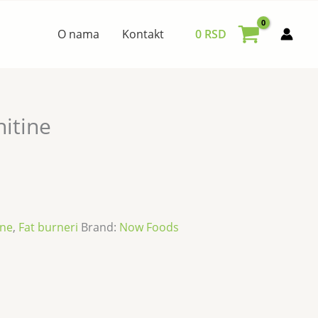
O nama
Kontakt
0
RSD
nitine
ine
,
Fat burneri
Brand:
Now Foods