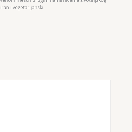
 crvenom mesu i drugim namirnicama životinjskog
ran i vegetarijanski.