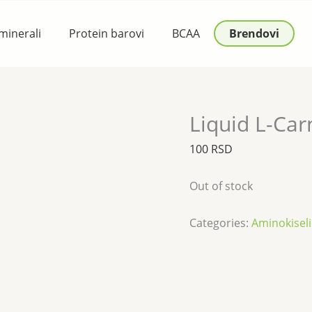
 minerali
Protein barovi
BCAA
Brendovi
Liquid L-Car
100
RSD
Out of stock
Categories:
Aminokisel