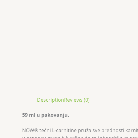
Description
Reviews (0)
59 ml u pakovanju.
NOW® tečni L-carnitine pruža sve prednosti karni