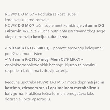
NOW® D-3 MK-7 – Podrška za kosti, zube i
kardiovaskularno zdravlje
NOW®
D-3 MK-7
tečni suplement kombinuje
vitamin D-3
i
vitamin K-2
, dva ključna nutrijenta istraživana zbog svoje
uloge u zdravlju
kostiju, zuba i srca
.
✔
Vitamin D-3 (2,500 IU)
– pomaže apsorpciji kalcijuma i
podržava imuni sistem
✔
Vitamin K-2 (100 mcg, MenaQ7® MK-7)
–
visokobioraspoloživ oblik bez soje, ključan za pravilnu
raspodelu kalcijuma i zdravlje arterija
Redovna upotreba NOW® D-3 MK-7 može doprineti
jačim
kostima, zdravom srcu i optimalnom metabolizmu
kalcijuma
. Praktična tečna formula omogućava lako
doziranje i brzu apsorpciju.