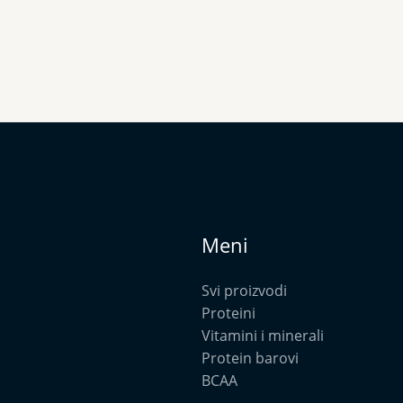
Meni
Svi proizvodi
Proteini
Vitamini i minerali
Protein barovi
BCAA