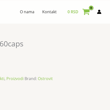
O nama
Kontakt
0
RSD
 60caps
kti
,
Proizvodi
Brand:
Ostrovit