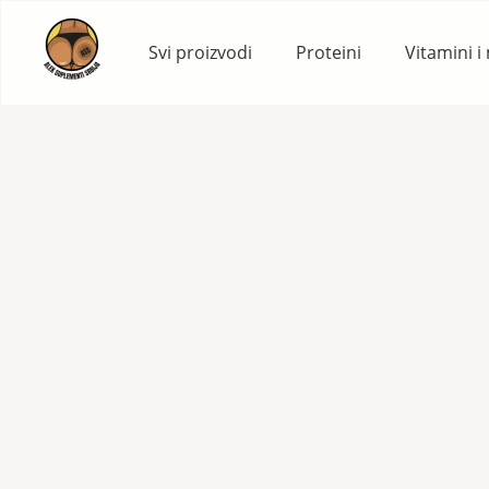
Skip
to
Svi proizvodi
Proteini
Vitamini i
content