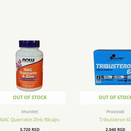
OUT OF STOCK
OUT OF STOC
Imunitet
Proizvodi
NAC Quercetin Zink 90caps
Tribusteron 6
3.720
RSD
2.040
RSD