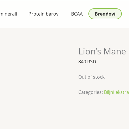
 minerali
Protein barovi
BCAA
Brendovi
Lion’s Mane
840
RSD
Out of stock
Categories:
Biljni ekstra