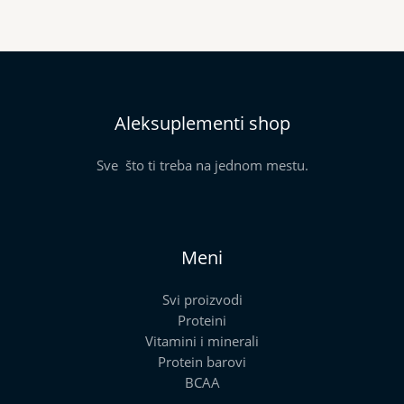
Aleksuplementi shop
Sve što ti treba na jednom mestu.
Meni
Svi proizvodi
Proteini
Vitamini i minerali
Protein barovi
BCAA