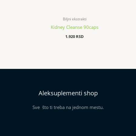
Biljni ekstrakti
Kidney Cleanse 90caps
1.920
RSD
Aleksuplementi shop
Sve što ti treba na jednom mestu.