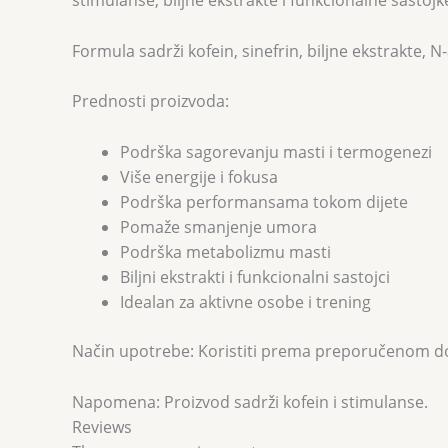
stimulanse, biljne ekstrakte i funkcionalne sasto
Formula sadrži kofein, sinefrin, biljne ekstrakte,
Prednosti proizvoda:
Podrška sagorevanju masti i termogenezi
Više energije i fokusa
Podrška performansama tokom dijete
Pomaže smanjenje umora
Podrška metabolizmu masti
Biljni ekstrakti i funkcionalni sastojci
Idealan za aktivne osobe i trening
Način upotrebe: Koristiti prema preporučenom doz
Napomena: Proizvod sadrži kofein i stimulanse.
Reviews