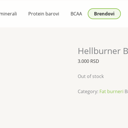
 minerali
Protein barovi
BCAA
Brendovi
Hellburner B
3.000
RSD
Out of stock
Category:
Fat burneri
B