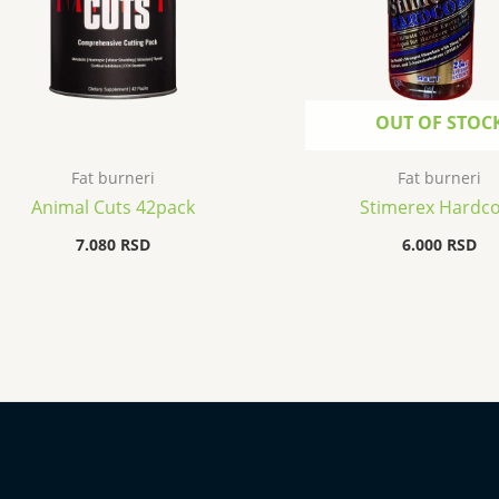
OUT OF STOC
Fat burneri
Fat burneri
Animal Cuts 42pack
Stimerex Hardc
7.080
RSD
6.000
RSD