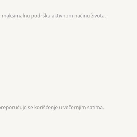
e za maksimalnu podršku aktivnom načinu života.
reporučuje se korišćenje u večernjim satima.