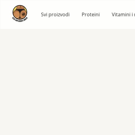
Skip
to
Svi proizvodi
Proteini
Vitamini i
content