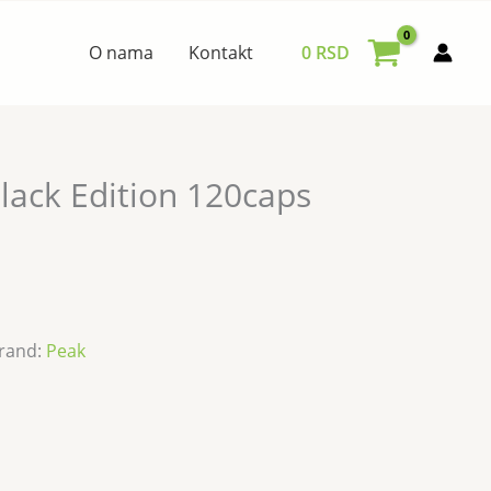
O nama
Kontakt
0
RSD
lack Edition 120caps
rand:
Peak