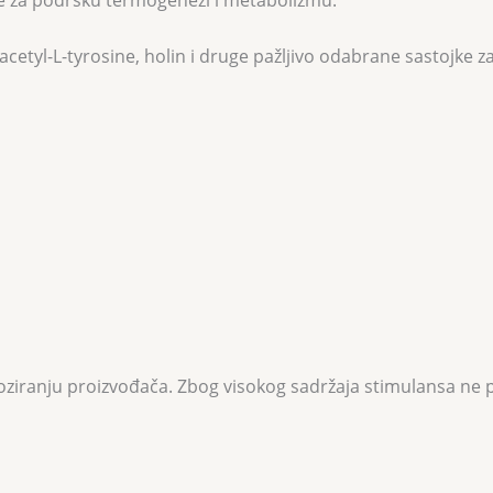
jke za podršku termogenezi i metabolizmu.
 N-acetyl-L-tyrosine, holin i druge pažljivo odabrane sastojk
iranju proizvođača. Zbog visokog sadržaja stimulansa ne p