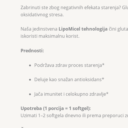
Zabrinuti ste zbog negativnih efekata starenja? Gl
oksidativnog stresa.
Naša jedinstvena
LipoMicel tehnologija
čini glut
iskoristi maksimalnu korist.
Prednosti:
Podržava zdrav proces starenja*
Deluje kao snažan antioksidans*
Jača imunitet i celokupno zdravlje*
Upotreba (1 porcija = 1 softgel):
Uzimati 1–2 softgela dnevno ili prema preporuci 