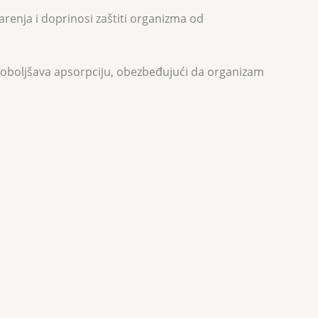
arenja i doprinosi zaštiti organizma od
i poboljšava apsorpciju, obezbeđujući da organizam