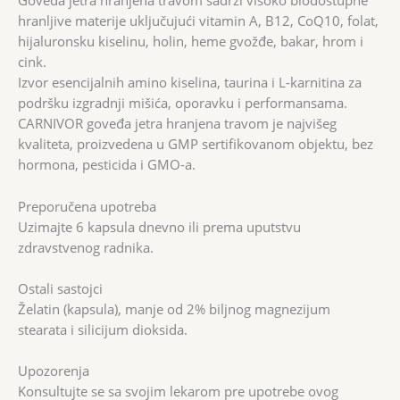
Goveđa jetra hranjena travom sadrži visoko biodostupne
hranljive materije uključujući vitamin A, B12, CoQ10, folat,
hijaluronsku kiselinu, holin, heme gvožđe, bakar, hrom i
cink.
Izvor esencijalnih amino kiselina, taurina i L-karnitina za
podršku izgradnji mišića, oporavku i performansama.
CARNIVOR goveđa jetra hranjena travom je najvišeg
kvaliteta, proizvedena u GMP sertifikovanom objektu, bez
hormona, pesticida i GMO-a.
Preporučena upotreba
Uzimajte 6 kapsula dnevno ili prema uputstvu
zdravstvenog radnika.
Ostali sastojci
Želatin (kapsula), manje od 2% biljnog magnezijum
stearata i silicijum dioksida.
Upozorenja
Konsultujte se sa svojim lekarom pre upotrebe ovog