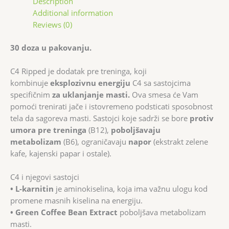
Description
Additional information
Reviews (0)
30 doza u pakovanju.
C4 Ripped je dodatak pre treninga, koji
kombinuje
eksplozivnu energiju
C4 sa sastojcima
specifičnim
za uklanjanje masti.
Ova smesa će Vam
pomoći trenirati jače i istovremeno podsticati sposobnost
tela da sagoreva masti. Sastojci koje sadrži se bore
protiv
umora pre treninga
(B12),
poboljšavaju
metabolizam
(B6), ograničavaju
napor
(ekstrakt zelene
kafe, kajenski papar i ostale).
C4 i njegovi sastojci
• L-karnitin
je aminokiselina, koja ima važnu ulogu kod
promene masnih kiselina na energiju.
• Green Coffee Bean Extract
poboljšava metabolizam
masti.