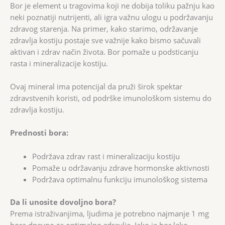
Bor je element u tragovima koji ne dobija toliku pažnju kao
neki poznatiji nutrijenti, ali igra važnu ulogu u podržavanju
zdravog starenja. Na primer, kako starimo, održavanje
zdravlja kostiju postaje sve važnije kako bismo sačuvali
aktivan i zdrav način života. Bor pomaže u podsticanju
rasta i mineralizacije kostiju.
Ovaj mineral ima potencijal da pruži širok spektar
zdravstvenih koristi, od podrške imunološkom sistemu do
zdravlja kostiju.
Prednosti bora:
Podržava zdrav rast i mineralizaciju kostiju
Pomaže u održavanju zdrave hormonske aktivnosti
Podržava optimalnu funkciju imunološkog sistema
Da li unosite dovoljno bora?
Prema istraživanjima, ljudima je potrebno najmanje 1 mg
bora dnevno za optimalno zdravlje. Iako je bor lako