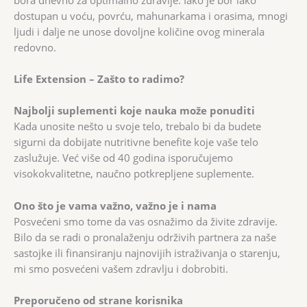
dostupan u voću, povrću, mahunarkama i orasima, mnogi
ljudi i dalje ne unose dovoljne količine ovog minerala
redovno.
Life Extension – Zašto to radimo?
Najbolji suplementi koje nauka može ponuditi
Kada unosite nešto u svoje telo, trebalo bi da budete
sigurni da dobijate nutritivne benefite koje vaše telo
zaslužuje. Već više od 40 godina isporučujemo
visokokvalitetne, naučno potkrepljene suplemente.
Ono što je vama važno, važno je i nama
Posvećeni smo tome da vas osnažimo da živite zdravije.
Bilo da se radi o pronalaženju održivih partnera za naše
sastojke ili finansiranju najnovijih istraživanja o starenju,
mi smo posvećeni vašem zdravlju i dobrobiti.
Preporučeno od strane korisnika