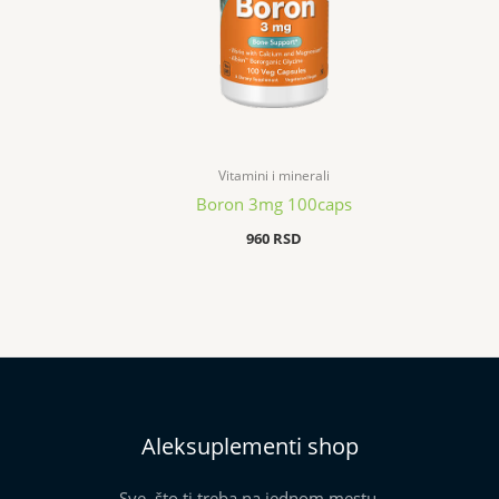
Vitamini i minerali
Boron 3mg 100caps
960
RSD
Aleksuplementi shop
Sve što ti treba na jednom mestu.