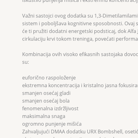
iskustvo punjenja mišića i ekstremnu koncentraciju
Važni sastojci ovog dodatka su 1,3-Dimetilamilamin
sistem i poboljšava kognitivne sposobnosti. Ovaj s
će ti pružiti dodatni energetski podsticaj, dok Al
cirkulaciju krvi tokom treninga, povećati performan
Kombinacija ovih visoko efikasnih sastojaka dovod
su:
euforično raspoloženje
ekstremna koncentracija i kristalno jasna fokusir
smanjen osećaj gladi
smanjen osećaj bola
fenomenalna izdržljivost
maksimalna snaga
ogromno punjenje mišića
Zahvaljujući DMAA dodatku URX Bombshell, osetićeš 