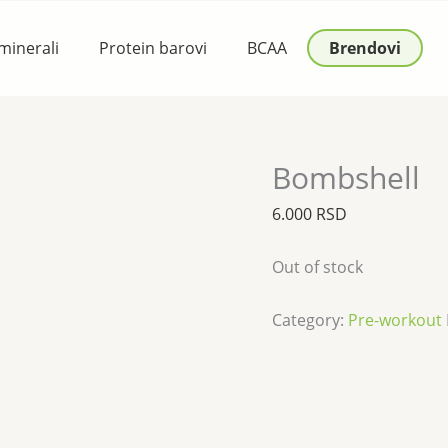
 minerali
Protein barovi
BCAA
Brendovi
Bombshell
6.000
RSD
Out of stock
Category:
Pre-workout