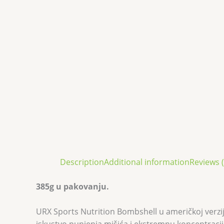
Description
Additional information
Reviews (
385g u pakovanju.
URX Sports Nutrition Bombshell u američkoj verz