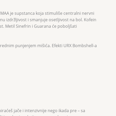
DMAA je supstanca koja stimuliše centralni nervni
 izdržljivost i smanjuje osetljivost na bol. Kofein
t. Metil Sinefrin i Guarana će poboljšati
vanrednim punjenjem mišića. Efekti URX Bombshell-a
raćeš jače i intenzivnije nego ikada pre – sa