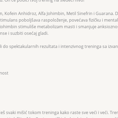
. On će podići tvoj trening na sledeći nivo!
, Kofein Anhidroz, Alfa Johimbin, Metil Sinefrin i Guarana. 
timulans poboljšava raspoloženje, povećava fizičku i mentalnu
fa Johimbin stimuliše metabolizam masti i smanjuje anksioznos
se i suzbiti osećaj gladi.
i do spektakularnih rezultata i intenzivnog treninga sa iz
anost
svaki mišić tokom treninga kako raste sve veći i veći. Treni