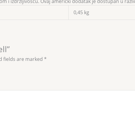
 izdržljivošću. Ovaj američki dodatak je dostupan u različ
0,45 kg
ll”
d fields are marked
*