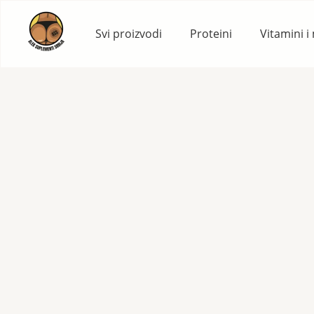
Skip
to
Svi proizvodi
Proteini
Vitamini i
content