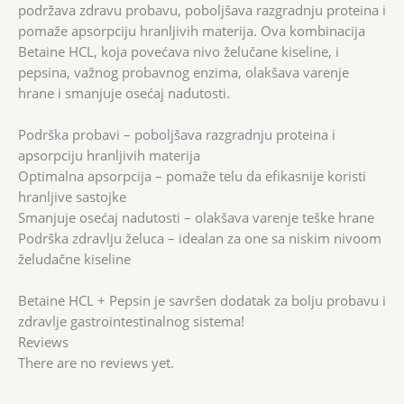
podržava zdravu probavu, poboljšava razgradnju proteina i
pomaže apsorpciju hranljivih materija. Ova kombinacija
Betaine HCL, koja povećava nivo želučane kiseline, i
pepsina, važnog probavnog enzima, olakšava varenje
hrane i smanjuje osećaj nadutosti.
Podrška probavi – poboljšava razgradnju proteina i
apsorpciju hranljivih materija
Optimalna apsorpcija – pomaže telu da efikasnije koristi
hranljive sastojke
Smanjuje osećaj nadutosti – olakšava varenje teške hrane
Podrška zdravlju želuca – idealan za one sa niskim nivoom
želudačne kiseline
Betaine HCL + Pepsin je savršen dodatak za bolju probavu i
zdravlje gastrointestinalnog sistema!
Reviews
There are no reviews yet.