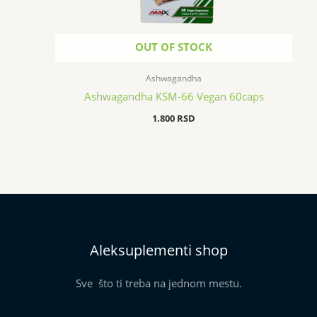
OUT OF STOCK
Ashwagandha
Ashwagandha KSM-66 Vegan 60caps
1.800
RSD
Aleksuplementi shop
Sve što ti treba na jednom mestu.