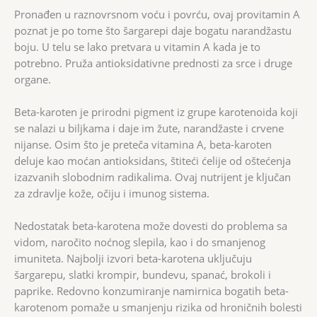
Pronađen u raznovrsnom voću i povrću, ovaj provitamin A
poznat je po tome što šargarepi daje bogatu narandžastu
boju. U telu se lako pretvara u vitamin A kada je to
potrebno. Pruža antioksidativne prednosti za srce i druge
organe.
Beta-karoten je prirodni pigment iz grupe karotenoida koji
se nalazi u biljkama i daje im žute, narandžaste i crvene
nijanse. Osim što je preteča vitamina A, beta-karoten
deluje kao moćan antioksidans, štiteći ćelije od oštećenja
izazvanih slobodnim radikalima. Ovaj nutrijent je ključan
za zdravlje kože, očiju i imunog sistema.
Nedostatak beta-karotena može dovesti do problema sa
vidom, naročito noćnog slepila, kao i do smanjenog
imuniteta. Najbolji izvori beta-karotena uključuju
šargarepu, slatki krompir, bundevu, spanać, brokoli i
paprike. Redovno konzumiranje namirnica bogatih beta-
karotenom pomaže u smanjenju rizika od hroničnih bolesti