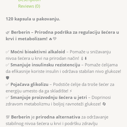
Reviews (0)
120 kapsula u pakovanju.
🌿
Berberin – Prirodna podrška za regulaciju šećera u
krvi i metabolizam!
🔥💚
✅
Moćni bioaktivni alkaloid
– Pomaže u snižavanju
nivoa šećera u krvi na prirodan način! 💉⬇️
✅
Smanjuje insulinsku rezistenciju
– Pomaže ćelijama
da efikasnije koriste insulin i održava stabilan nivo glukoze!
🛡️
✅
Pojačava glikolizu
– Podstiče ćelije da troše šećer za
energiju umesto da ga skladište! ⚡
✅
Smanjuje proizvodnju šećera u jetri
– Doprinosi
zdravom metabolizmu i boljoj ravnoteži glukoze! 🔄
💯
Berberin
je
prirodna alternativa
za održavanje
stabilnog nivoa šećera u krvi i podršku zdravlju