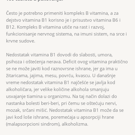
Često je potrebno primeniti kompleks B vitamina, a za
dejstvo vitamina B1 korisno je i prisustvo vitamina B6 i
B12. Kompleks B vitamina utiče na rast i razvoj,
funkcionisanje nervnog sistema, na imuni sistem, na srce i
krvne sudove.
Nedostatak vitamina B1 dovodi do slabosti, umora,
psihoza i oštećenja nerava. Deficit ovog vitamina praktično
se ne može javiti kod raznovrsne ishrane, jer ga ima u
žitaricama, jajima, mesu, povrću, kvascu. U današnje
vreme nedostatak vitamina B1 najčešće se javlja kod
alkoholičara, jer velike količine alkohola smanjuju
usvajanje tiamina u organizmu. Na taj način dolazi do
nastanka bolesti beri-beri, pri čemu se oštećuju nervi,
mozak, srčani mišić. Nedostatak vitamina B1 može da se
javi kod loše ishrane, poremećaja u apsorpciji hrane
(malapsorpcioni sindrom), alkoholizma.