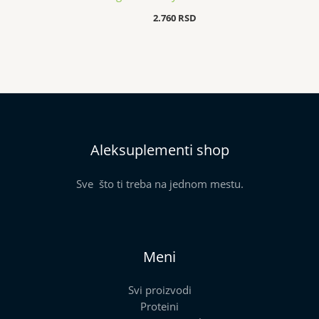
2.760
RSD
Aleksuplementi shop
Sve što ti treba na jednom mestu.
Meni
Svi proizvodi
Proteini