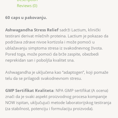
Reviews (0)
60 caps u pakovanju.
Ashwagandha Stress Relief
sadrži Lactium, klinički
testirani derivat mlečnih proteina. Lactium je pokazao da
podržava zdrave nivoe kortizola i može pomoći u
ublažavanju simptoma stresa iz svakodnevnog života.
Pored toga, može pomoći da brže zaspite, obezbedi
neprekidan san i poboljša kvalitet sna.
Ashwagandha je uključena kao “adaptogen”, koji pomaže
telu da se prilagodi svakodnevnom stresu.
GMP Sertifikat Kvaliteta
: NPA GMP sertifikat (A ocena)
znači da je svaki aspekt proizvodnog procesa kompanije
NOW ispitan, uključujući metode laboratorijskog testiranja
(za stabilnost, potenciju i formulaciju proizvoda).